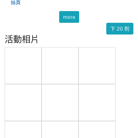
絲頁
more
下 20 則
活動相片
photo-193
photo-191
photo-189
photo-106
photo-105
photo-104